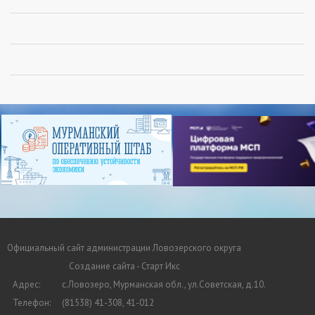
Официальный сайт администрации Ловозерского округа
Создание сайта - Старт Икс
Адрес:
с.Ловозеро, Мурманская обл., ул.Советская, д.10.
Телефон:
(81538) 41-308, 41-012