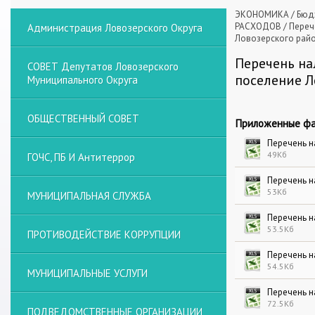
ЭКОНОМИКА
/
Бюд
РАСХОДОВ
/
Переч
Администрация Ловозерского Округа
Ловозерского рай
Перечень на
СОВЕТ Депутатов Ловозерского
поселение Л
Муниципального Округа
ОБЩЕСТВЕННЫЙ СОВЕТ
Приложенные фа
Перечень н
49Кб
ГОЧС, ПБ И Антитеррор
Перечень н
53Кб
МУНИЦИПАЛЬНАЯ СЛУЖБА
Перечень н
53.5Кб
ПРОТИВОДЕЙСТВИЕ КОРРУПЦИИ
Перечень н
54.5Кб
МУНИЦИПАЛЬНЫЕ УСЛУГИ
Перечень н
72.5Кб
ПОДВЕДОМСТВЕННЫЕ ОРГАНИЗАЦИИ