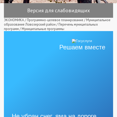
Версия для слабовидящих
ЭКОНОМИКА
/
Программно-целевое планирование
/
Муниципальное
образование Ловозерский район
/
Перечень муниципальных
программ
/
Муниципальные программы
Решаем вместе
Не убран снег, яма на дороге,