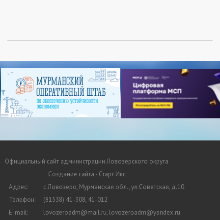
Официальный сайт администрации Ловозерского округа
Создание сайта - Старт Икс
Адрес:
с.Ловозеро, Мурманская обл., ул.Советская, д.10.
Телефон:
(81538) 41-308, 41-012
E-mail:
lovozeroadm@mail.ru, lovozeroadm@yandex.ru