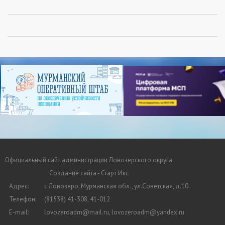
Официальный сайт администрации Ловозерского округа
Создание сайта - Старт Икс
Адрес:
с.Ловозеро, Мурманская обл., ул.Советская, д.10.
Телефон:
(81538) 41-308, 41-012
E-mail:
lovozeroadm@mail.ru, lovozeroadm@yandex.ru