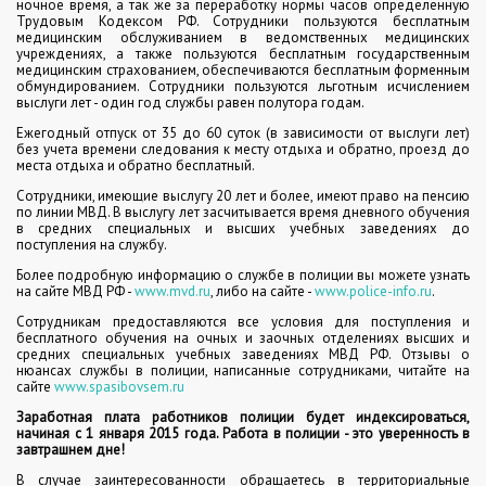
ночное время, а так же за переработку нормы часов определенную
Трудовым Кодексом РФ. Сотрудники пользуются бесплатным
медицинским обслуживанием в ведомственных медицинских
учреждениях, а также пользуются бесплатным государственным
медицинским страхованием, обеспечиваются бесплатным форменным
обмундированием. Сотрудники пользуются льготным исчислением
выслуги лет - один год службы равен полутора годам.
Ежегодный отпуск от 35 до 60 суток (в зависимости от выслуги лет)
без учета времени следования к месту отдыха и обратно, проезд до
места отдыха и обратно бесплатный.
Сотрудники, имеющие выслугу 20 лет и более, имеют право на пенсию
по линии МВД. В выслугу лет засчитывается время дневного обучения
в средних специальных и высших учебных заведениях до
поступления на службу.
Более подробную информацию о службе в полиции вы можете узнать
на сайте МВД РФ -
www.mvd.ru
, либо на сайте -
www.police-info.ru
.
Сотрудникам предоставляются все условия для поступления и
бесплатного обучения на очных и заочных отделениях высших и
средних специальных учебных заведениях МВД РФ. Отзывы о
нюансах службы в полиции, написанные сотрудниками, читайте на
сайте
www.spasibovsem.ru
Заработная плата работников полиции будет индексироваться,
начиная с 1 января 2015 года. Работа в полиции - это уверенность в
завтрашнем дне!
В случае заинтересованности обращаетесь в территориальные