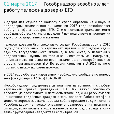
01 марта 2017:
Рособрнадзор возобновляет
работу телефона доверия ЕГЭ
Федеральная служба по надзору в сфере образования и науки в
преддверии экзаменационной кампании 2017 года возобновляет
работу телефона доверия ЕГЭ. С его помощью граждане могут
сообщать обо всех случаях нарушений при подготовке и проведении
единого государственного экзамена.
Телефон доверия был специально создан Рособрнадзором в 2016
году для сообщений о нарушениях правил и процедуры сдачи
единого государственного экзамена, в том числе, о незаконных
предложениях купить контрольные измерительные материалы,
попытках мошенничества во время экзаменов, злоупотреблениях со
стороны организаторов ЕГЭ. Во время кампании ЕГЭ-2016 на него
поступило несколько сотен звонков.
В 2017 году обо всех нарушениях необходимо сообщать по номеру
телефона доверия: +7 (495) 104-68-38
«Рособрнадзор придерживается политики нетерпимости к любым
нарушениям правил проведения ЕГЭ. Нам важно обеспечить
абсолютную прозрачность и честность экзаменов, и мы рассчитываем
на активное содействие граждан в этом вопросе. Работа телефона
доверия хорошо зарекомендовала себя в прошлом году и помогла
Рособрнадзору не только оперативно реагировать на нештатные
ситуации, возникающие в ходе экзаменов, но и предотвращать их», -
заявил руководитель ведомства Сергей Кравцов.