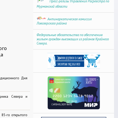
Пресс-релизы Управления Росреестра по
Мурманской области
Антинаркотическая комиссия
Ловозерского района
Федеральные обязательства по обеспечению
жильем граждан выезжащих из районов Крайнего
Севера.
ого
да
адиционного Дня
дника Севера и
 85-го открытого