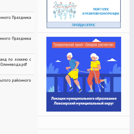
онного Праздника
нного Праздника
анд по хоккею с
 Оленевода.pdf
рытого районного