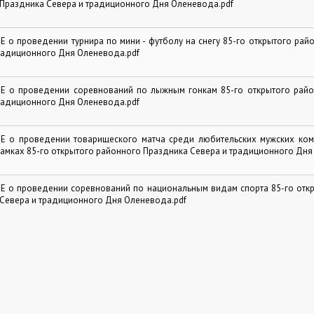
Праздника Севера и традиционного Дня Оленевода.pdf
о проведении турнира по мини - футболу на снегу 85-го открытого рай
радиционного Дня Оленевода.pdf
 о проведении соревнований по лыжным гонкам 85-го открытого райо
радиционного Дня Оленевода.pdf
 о проведении товарищеского матча среди любительских мужских ком
рамках 85-го открытого районного Праздника Севера и традиционного Дня
 о проведении соревнований по национальным видам спорта 85-го отк
Севера и традиционного Дня Оленевода.pdf