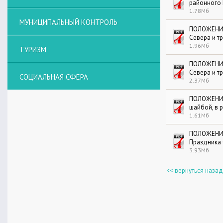
районного 
1.78Мб
МУНИЦИПАЛЬНЫЙ КОНТРОЛЬ
ПОЛОЖЕНИЕ 
Севера и т
1.96Мб
ТУРИЗМ
ПОЛОЖЕНИЕ
Севера и т
СОЦИАЛЬНАЯ СФЕРА
2.37Мб
ПОЛОЖЕНИЕ
шайбой, в 
1.61Мб
ПОЛОЖЕНИЕ
Праздника 
3.93Мб
<< вернуться назад