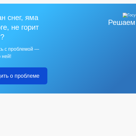
н снег, яма
Решаем
ге, не горит
?
сь с проблемой —
 ней!
ить о проблеме