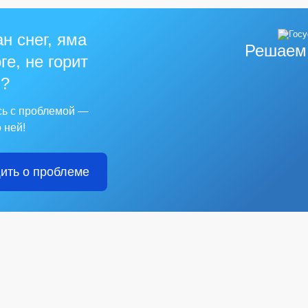
н снег, яма
Решаем
ге, не горит
?
сь с проблемой —
 ней!
ить о проблеме