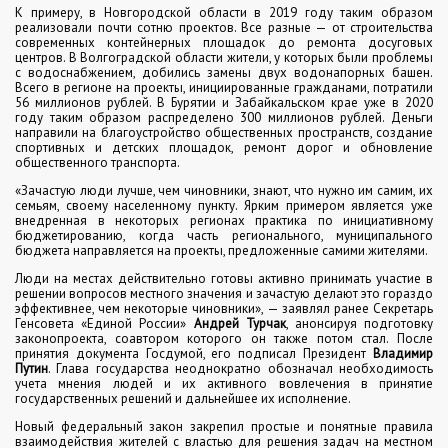
К примеру, в Новгородской области в 2019 году таким образом
реализовали почти сотню проектов. Все разные — от строительства
современных контейнерных площадок до ремонта досуговых
центров. В Волгоградской области жители, у которых были проблемы
с водоснабжением, добились замены двух водонапорных башен.
Всего в регионе на проекты, инициированные гражданами, потратили
56 миллионов рублей. В Бурятии и Забайкальском крае уже в 2020
году таким образом распределено 300 миллионов рублей. Деньги
направили на благоустройство общественных пространств, создание
спортивных и детских площадок, ремонт дорог и обновление
общественного транспорта.
«Зачастую люди лучше, чем чиновники, знают, что нужно им самим, их
семьям, своему населенному пункту. Ярким примером является уже
внедренная в некоторых регионах практика по инициативному
бюджетированию, когда часть регионального, муниципального
бюджета направляется на проекты, предложенные самими жителями.
Люди на местах действительно готовы активно принимать участие в
решении вопросов местного значения и зачастую делают это гораздо
эффективнее, чем некоторые чиновники», — заявлял ранее Секретарь
Генсовета «Единой России»
Андрей Турчак
, анонсируя подготовку
законопроекта, соавтором которого он также потом стал. После
принятия документа Госдумой, его подписал Президент
Владимир
Путин
. Глава государства неоднократно обозначал необходимость
учета мнения людей и их активного вовлечения в принятие
государственных решений и дальнейшее их исполнение.
Новый федеральный закон закрепил простые и понятные правила
взаимодействия жителей с властью для решения задач на местном