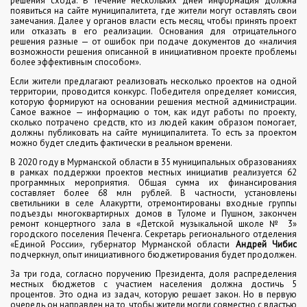
решения схода. В течение нескольких дней информация должна
появиться на сайте муниципалитета, где жители могут оставлять свои
замечания. Далее у органов власти есть месяц, чтобы принять проект
или отказать в его реализации. Основания для отрицательного
решения разные — от ошибок при подаче документов до «наличия
возможности решения описанной в инициативном проекте проблемы
более эффективным способом».
Если жители предлагают реализовать несколько проектов на одной
территории, проводится конкурс. Победителя определяет комиссия,
которую формируют на основании решения местной администрации.
Самое важное — информацию о том, как идут работы по проекту,
сколько потрачено средств, кто из людей каким образом помогает,
должны публиковать на сайте муниципалитета. То есть за проектом
можно будет следить фактически в реальном времени.
В 2020 году в Мурманской области в 35 муниципальных образованиях
в рамках поддержки проектов местных инициатив реализуется 62
программных мероприятия. Общая сумма их финансирования
составляет более 68 млн рублей. В частности, установлены
светильники в селе Алакуртти, отремонтированы входные группы
подъезды многоквартирных домов в Туломе и Пушном, закончен
ремонт концертного зала в «Детской музыкальной школе № 3»
городского поселения Печенга. Секретарь регионального отделения
«Единой России», губернатор Мурманской области
Андрей Чибис
подчеркнул, опыт инициативного бюджетирования будет продолжен.
За три года, согласно поручению Президента, доля распределения
местных бюджетов с участием населения должна достичь 5
процентов. Это одна из задач, которую решает закон. Но в первую
очередь он направлен на то, чтобы жители могли совместно с властью