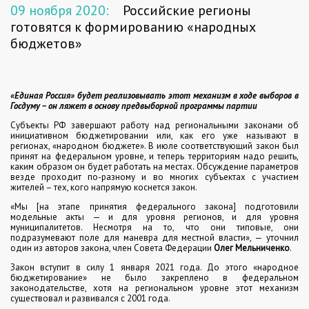
09 ноября 2020:
Российские регионы
готовятся к формированию «народных
бюджетов»
«Единая Россия» будет реализовывать этот механизм в ходе выборов в
Госдуму – он ляжет в основу предвыборной программы партии
Субъекты РФ завершают работу над региональными законами об
инициативном бюджетировании или, как его уже называют в
регионах, «народном бюджете». В июле соответствующий закон был
принят на федеральном уровне, и теперь территориям надо решить,
каким образом он будет работать на местах. Обсуждение параметров
везде проходит по-разному и во многих субъектах с участием
жителей – тех, кого напрямую коснется закон.
«Мы [на этапе принятия федерального закона] подготовили
модельные акты — и для уровня регионов, и для уровня
муниципалитетов. Несмотря на то, что они типовые, они
подразумевают поле для маневра для местной власти», — уточнил
один из авторов закона, член Совета Федерации
Олег Мельниченко
.
Закон вступит в силу 1 января 2021 года. До этого «народное
бюджетирование» не было закреплено в федеральном
законодательстве, хотя на региональном уровне этот механизм
существовал и развивался с 2001 года.