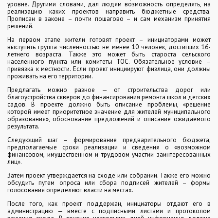
уровне. Другими словами, дал людям возможность определять, на
реализацию каких проектов направить бюджетные средства.
Прописан в законе – почти пошагово – и сам механизм принятия
решений.
На первом этапе жители готовят проект – инициаторами может
выступить группа численностью не менее 10 человек, достигших 16-
летнего возраста. Также это может быть староста сельского
населенного пункта или комитеты ТОС. Обязательное условие –
привязка к местности. Если проект инициируют физлица, они должны
проживать на его территории.
Предлагать можно разное — от строительства дорог или
благоустройства скверов до финансирования ремонта школ и детских
садов. В проекте должно быть описание проблемы, «решение
которой имеет приоритетное значение для жителей муниципального
образования», обоснование предложений и описание ожидаемого
результата.
Следующий шаг – формирование предварительного бюджета,
предполагаемые сроки реализации и сведения о «возможном
финансовом, имущественном и трудовом участии заинтересованных
лиц».
Затем проект утверждается на сходе или собрании. Также его можно
обсудить путем опроса или сбора подписей жителей – формы
голосования определяют власти на местах.
После того, как проект поддержан, инициаторы отдают его в
администрацию — вместе с подписными листами и протоколом