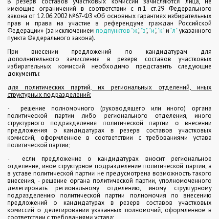
В резерв составов участковых комиссий зачисляются лица, не
имеющие ограничений в соответствии с п.1 ст.29 Федерального
закона от 12.06.2002 №67-ФЗ «Об основных гарантиях избирательных
прав и права на участие в референдуме граждан Российской
Федерации» (за исключением
подпунктов "ж"
,
"з"
,
"и"
,
"к"
и
"л"
указанного
пункта Федерального закона).
При внесении предложений по кандидатурам для
дополнительного зачисления в резерв составов участковых
избирательных комиссий необходимо представить следующие
документы:
для политических партий, их региональных отделений, иных
структурных подразделений:
- решение полномочного (руководящего или иного) органа
политической партии либо регионального отделения, иного
структурного подразделения политической партии о внесении
предложения о кандидатурах в резерв составов участковых
комиссий, оформленное в соответствии с требованиями устава
политической партии;
- если предложение о кандидатурах вносит региональное
отделение, иное структурное подразделение политической партии, а
в уставе политической партии не предусмотрена возможность такого
внесения, - решение органа политической партии, уполномоченного
делегировать региональному отделению, иному структурному
подразделению политической партии полномочия по внесению
предложений о кандидатурах в резерв составов участковых
комиссий о делегировании указанных полномочий, оформленное в
соответствии с требованиями устава;