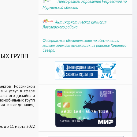
Пресс-релизы Управления Росреестра по
Мурманской области
Антинаркотическая комиссия
Ловозерского района
Федеральные обязательства по обеспечению
жильем граждан выезжащих из районов Крайнего
Севера.
ЫХ ГРУПП
ектов Российской
в и услуг в сфере
сального дизайна и
ломобильных групп
ия исследования,
к до 11 марта 2022