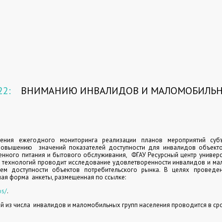
22:
ВНИМАНИЮ ИНВАЛИДОВ И МАЛОМОБИЛЬН
ения ежегодного мониторинга реализации планов мероприятий субъ
повышению
значений показателей доступности для инвалидов объекто
енного питания и бытового обслуживания,
ФГАУ Ресурсный центр универ
 технологий проводит исследование удовлетворенности инвалидов и ма
ем доступности объектов потребительского рынка. В целях проведен
ная форма
анкеты, размещенная по ссылке:
os/
.
й из числа
инвалидов и маломобильных групп населения проводится в сро