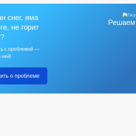
н снег, яма
Решаем
ге, не горит
?
сь с проблемой —
 ней!
ить о проблеме