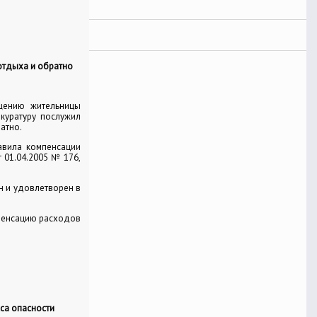
отдыха и обратно
щению жительницы
куратуру послужил
атно.
авила компенсации
 01.04.2005 № 176,
н и удовлетворен в
пенсацию расходов
са опасности