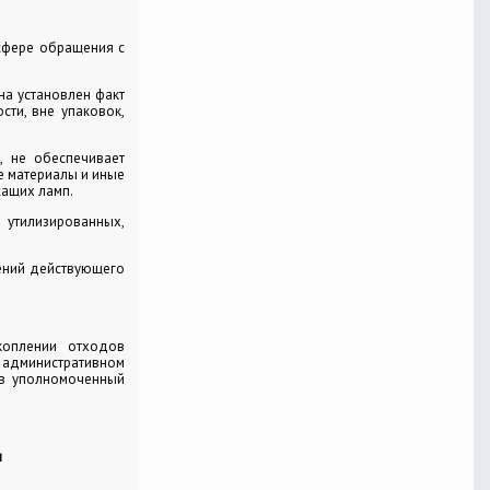
сфере обращения с
а установлен факт
сти, вне упаковок,
, не обеспечивает
ые материалы и иные
жащих ламп.
утилизированных,
шений действующего
коплении отходов
 административном
 в уполномоченный
и