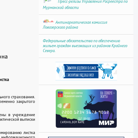
Пресс-релизы Управления Росреестра по
Мурманской области
Антинаркотическая комиссия
Ловозерского района
Федеральные обязательства по обеспечению
жильем граждан выезжащих из районов Крайнего
Севера.
она
истка
ьного страхования.
ременно закрытого
лены в учреждение
актической выписки
рмированию листка
х информационного