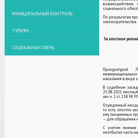
взаимодействия,
социального обесп
МУНИЦИПАЛЬНЫЙ КОНТРОЛЬ
По результатам пр
законодательства.
ТУРИЗМ
За злостное уклон
СОЦИАЛЬНАЯ СФЕРА
Прокуратурой 
межмуниципально
наказания в виде 
В судебном засед
25.08.2021 местны
«в» ч. 2 ст. 158 УК
Осужденный неодн
то есть злостно у
ему письменных пр
– для обращения и
С учетом мнения 
неотбытая часть н