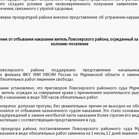
 что создало условия для несвоевременного получения заявителем 
ечения, связанного с утратой здоровья.
оверки прокуратурой района внесено представление об устранении нару
ение от отбывания наказания житель Ловозерского района, осужденный за 
колонию-поселение
Ловозерского района поддержано представление начальника
го филиала ФКУ УИИ УФСИН России по Мурманской области о замене
обязательных работ лишением свободы.
ании установлено, что приговором Ловозерского районного суда Мурм
й житель осужден за совершение кражи с причинением значительного уще
 РФ) к наказанию в виде 300 часов обязательных работ.
ократно допускал прогулы, без уважительных причин не выходил на обя
клонялся от отбывания назначенного судом наказания. Это стало основа
едупреждений о замене неотбытой части наказания более строгим его вид
нспекции с соответствующим представлением в суд.
прокурора района, постановлением Ловозерского районного суда М
аказания в виде обязательных работ заменена на 1 месяц 12 дней лишения