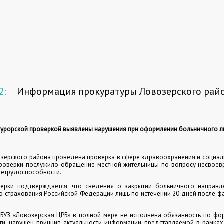
2:
Информация прокуратуры Ловозерского рай
урорской проверкой выявлены нарушения при оформлении больничного л
зерского района проведена проверка в сфере здравоохранения и социал
роверки послужило обращение местной жительницы по вопросу несвоев
нетрудоспособности.
ерки подтверждается, что сведения о закрытии больничного направ
 страхования Российской Федерации лишь по истечении 20 дней после ф
ОБУЗ «Ловозерская ЦРБ» в полной мере не исполнена обязанность по фо
ти, нарушен принцип актуальности информации, представляемой в рамка