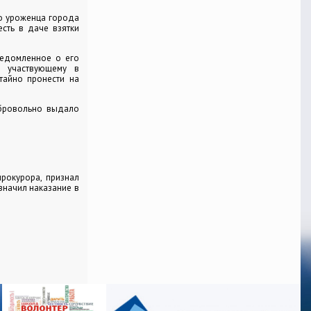
о уроженца города
есть в даче взятки
ведомленное о его
, участвующему в
тайно пронести на
обровольно выдало
рокурора, признал
значил наказание в