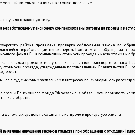
е местный житель отправится в колонию-поселение.
а вступило в законную силу.
ра неработающему пенсионеру компенсированы затраты на проезд к месту 
возерского района проведена проверка соблюдения закона по обра
вляющейся неработающим пенсионером. Поводом для обращения в про
сионного фонда РФ в компенсации стоимости проезда к месту отдыха и обр
тказа явился проезд к месту отдыха на личном транспорте, однако, Пр
у стоимости проезда, утвержденные постановлением Правительства РФ от
содержат.
ышел в суд с исковым заявлением в интересах пенсионерки. Иск рассмотре
на органы Пенсионного фонда РФ возложена обязанность произвести ком
отдыха и обратно.
та денежных средств находится на контроле в прокуратуре района.
й выявлены нарушения законодательства при обращении с отходами
I
клас