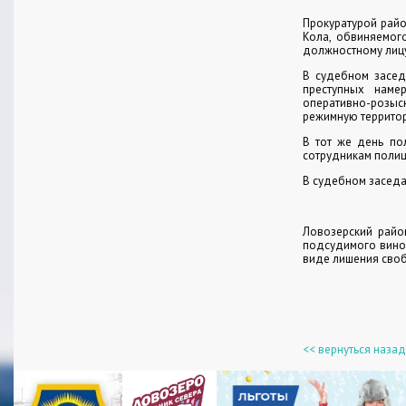
Прокуратурой рай
Кола, обвиняемого
должностному лицу
В судебном засед
преступных наме
оперативно-розыс
режимную территор
В тот же день по
сотрудникам полиц
В судебном заседа
Ловозерский райо
подсудимого винов
виде лишения своб
<< вернуться назад