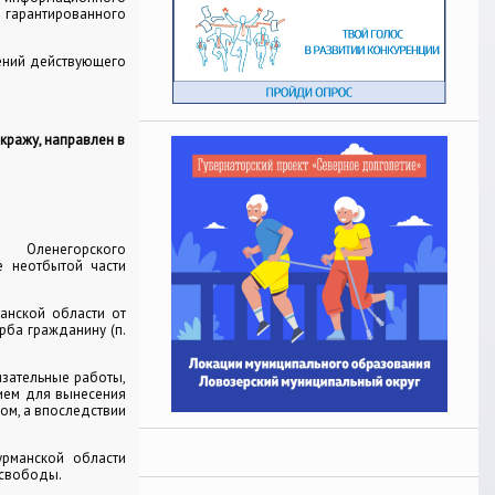
гарантированного
шений действующего
кражу, направлен в
 Оленегорского
 неотбытой части
анской области от
рба гражданину (п.
зательные работы,
нием для вынесения
ом, а впоследствии
урманской области
 свободы.