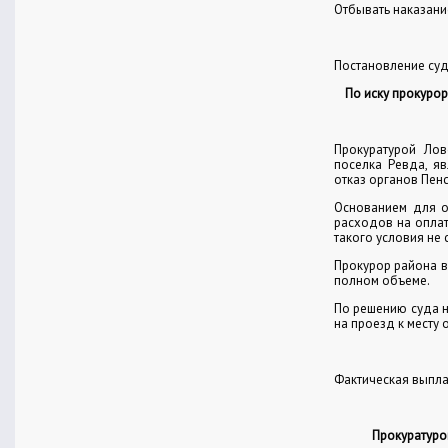
Отбывать наказани
Постановление суд
По иску прокуро
Прокуратурой Ло
поселка Ревда, я
отказ органов Пен
Основанием для о
расходов на оплат
такого условия не 
Прокурор района в
полном объеме.
По решению суда 
на проезд к месту 
Фактическая выпла
Прокуратуро