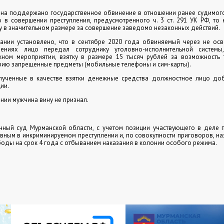
она поддержано государственное обвинение в отношении ранее судимог
 в совершении преступления, предусмотренного ч. 3 ст. 291 УК РФ, то 
 в значительном размере за совершение заведомо незаконных действий.
ании установлено, что в сентябре 2020 года обвиняемый через не ос
рениях лицо передал сотруднику уголовно-исполнительной системы
кном мероприятии, взятку в размере 15 тысяч рублей за возможность 
ию запрещенные предметы (мобильные телефоны и сим-карты).
лученные в качестве взятки денежные средства должностное лицо д
ии.
нии мужчина вину не признал.
нный суд Мурманской области, с учетом позиции участвующего в деле п
ным в инкриминируемом преступлении и, по совокупности приговоров, на
оды на срок 4 года с отбыванием наказания в колонии особого режима.