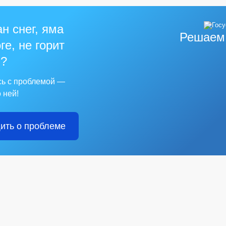
н снег, яма
Решаем
ге, не горит
?
сь с проблемой —
 ней!
ить о проблеме