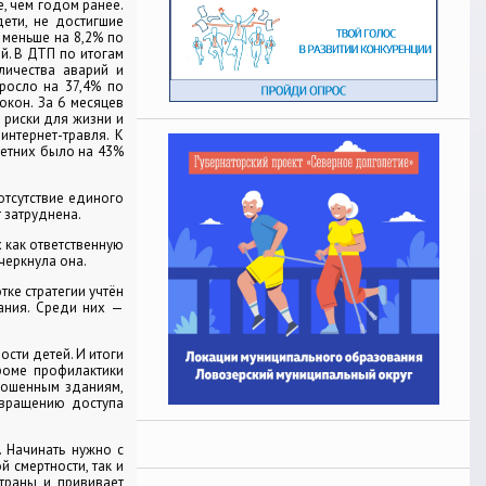
, чем годом ранее.
дети, не достигшие
 меньше на 8,2% по
й. В ДТП по итогам
личества аварий и
зросло на 37,4% по
окон. За 6 месяцев
 риски для жизни и
интернет-травля. К
летних было на 43%
отсутствие единого
 затруднена.
 как ответственную
черкнула она.
тке стратегии учтён
ания. Среди них —
сти детей. И итоги
роме профилактики
рошенным зданиям,
твращению доступа
. Начинать нужно с
 смертности, так и
траны и прививает