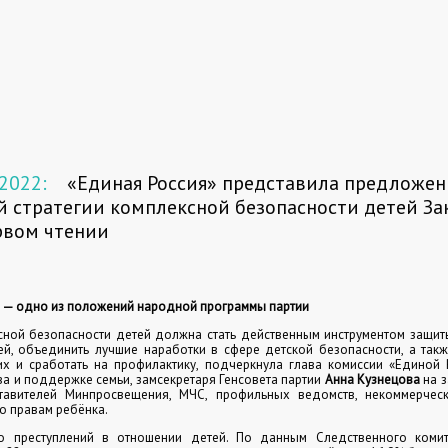
 2022:
«Единая Россия» представила предложен
 стратегии комплексной безопасности детей За
рвом чтении
и — одно из положений народной программы партии
сной безопасности детей должна стать действенным инструментом защит
й, объединить лучшие наработки в сфере детской безопасности, а так
их и сработать на профилактику, подчеркнула глава комиссии «Единой
тва и поддержке семьи, замсекретаря Генсовета партии
Анна Кузнецова
на з
тавителей Минпросвещения, МЧС, профильных ведомств, некоммерчес
о правам ребёнка.
во преступлений в отношении детей. По данным Следственного коми