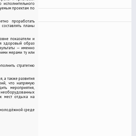
о исполнительного
зуемым проектам по
тно проработать
 составлять планы
овне показатели и
ся здоровый образ
езультаты — именно
оими мерами ту или
олнить стратегию
, а также развития
рий, что напрямую
ить мероприятия,
в необорудованных
ых мест отдыха на
в молодёжной среде