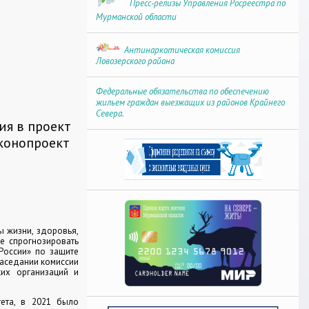
Пресс-релизы Управления Росреестра по
Мурманской области
Антинаркотическая комиссия
Ловозерского района
Федеральные обязательства по обеспечению
жильем граждан выезжащих из районов Крайнего
Севера.
ия в проект
конопроект
ы жизни, здоровья,
же спрогнозировать
 России» по защите
аседании комиссии
ких организаций и
тета, в 2021 было