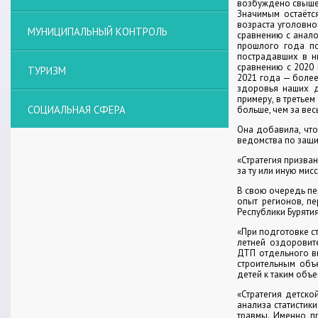
возбуждено свыше 
Значимым остаётся
возраста уголовно
МУНИЦИПАЛЬНЫЙ КОНТРОЛЬ
сравнению с анало
прошлого года по
пострадавших в ни
сравнению с 2020 
ТУРИЗМ
2021 года — более
здоровья наших де
примеру, в третье
СОЦИАЛЬНАЯ СФЕРА
больше, чем за вес
Она добавила, что
ведомства по защи
«Стратегия призва
за ту или иную ми
В свою очередь п
опыт регионов, п
Республики Бурятия
«При подготовке с
летней оздоровит
ДТП отдельного в
строительным объ
детей к таким объе
«Стратегия детско
анализа статистик
травмы. Именно п