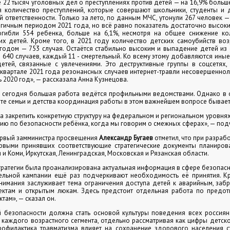
22 тысяч уголовных дел о преступлениях против детей — на 16,9% больше
 количество преступлений, которые совершают школьники, студенты и 
й ответственности. Только за лето, по данным МЧС, утонули 267 человек —
гичным периодом 2021 года, но всё равно показатель достаточно высоки
гибли 554 ребенка, больше на 6,1%, несмотря на общее снижение ко
х детей. Кроме того, в 2021 году количество детских самоубийств во
годом — 753 случая. Остаётся стабильно высоким и выпадение детей из 
 640 случаев, каждый 11 - смертельный. Ко всему этому добавляются иные
тей, связанные с увлечениями. Это деструктивные группы в соцсетях, 
м квартале 2021 года резонансных случаев интернет-травли несовершенно
ь 2020 год», — рассказала Анна Кузнецова.
 сегодня большая работа ведётся профильными ведомствами. Однако в 
те семьи и детства координация работы в этом важнейшем вопросе бывает
на закрепить конкретную структуру на федеральном и региональном уровнях
ссию по безопасности ребёнка, когда мы говорим о смежных сферах», — под
ервый замминистра просвещения
Александр Бугаев
отметил, что при разрабо
ервыми принявших соответствующие стратегические документы планиров
 и Коми, Иркутская, Ленинградская, Московская и Рязанская области.
тратегии была проанализирована актуальная информация в сфере безопасно
ельной кампании ещё раз подчеркивают необходимость её принятия. К
нимания заслуживает тема ограничения доступа детей к аварийным, заб
ектам и открытым люкам. Здесь предстоит отдельная работа по предо
ктам», — сказал он.
й безопасности должна стать основой культуры поведения всех россиян
и каждого возрастного сегмента, отдельно рассматривая как цифры детской
рофилактика травматизма влияет на сохранение здорового населения с