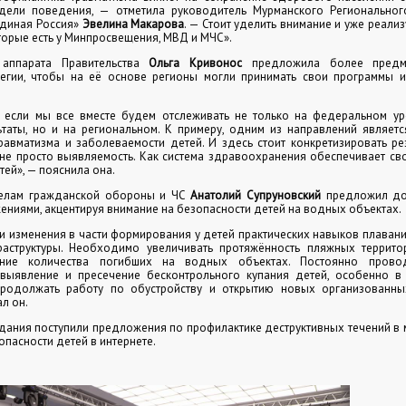
ели поведения, — отметила руководитель Мурманского Региональног
Единая Россия»
Эвелина Макарова
. — Стоит уделить внимание и уже реали
оторые есть у Минпросвещения, МВД и МЧС».
 аппарата Правительства
Ольга Кривонос
предложила более предме
тегии, чтобы на её основе регионы могли принимать свои программы и
, если мы все вместе будем отслеживать не только на федеральном ур
таты, но и на региональном. К примеру, одним из направлений являет
равматизма и заболеваемости детей. И здесь стоит конкретизировать р
 не просто выявляемость. Как система здравоохранения обеспечивает св
тей», — пояснила она.
делам гражданской обороны и ЧС
Анатолий Супруновский
предложил доп
ниями, акцентируя внимание на безопасности детей на водных объектах.
и изменения в части формирования у детей практических навыков плавания
аструктуры. Необходимо увеличивать протяжённость пляжных террито
ние количества погибших на водных объектах. Постоянно провод
выявление и пресечение бесконтрольного купания детей, особенно 
продолжать работу по обустройству и открытию новых организованн
л он.
дания поступили предложения по профилактике деструктивных течений 
опасности детей в интернете.