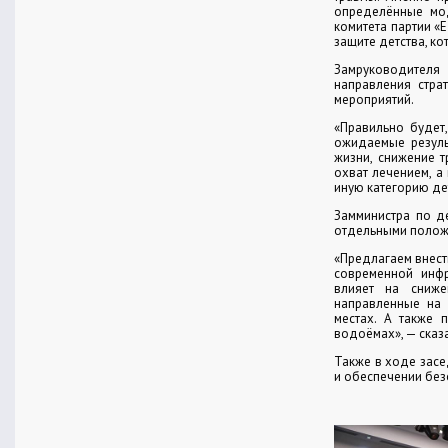
определённые мод
комитета партии «
защите детства, к
Замруководителя
направления стра
мероприятий.
«Правильно будет
ожидаемые резуль
жизни, снижение т
охват лечением, а
иную категорию де
Замминистра по 
отдельными положе
«Предлагаем внест
современной инфр
влияет на сниже
направленные на 
местах. А также 
водоёмах», — сказа
Также в ходе засе
и обеспечении без