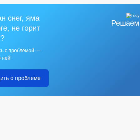
н снег, яма
Решаем
ге, не горит
?
сь с проблемой —
 ней!
ить о проблеме