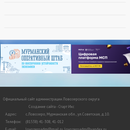
Официальный сайт администрации Ловозерского округа
Создание сайта - Старт Икс
Адрес:
с.Ловозеро, Мурманская обл., ул.Советская, д.10.
Телефон:
(81538) 41-308, 41-012
E-mail:
lovozeroadm@mail.ru, lovozeroadm@yandex.ru