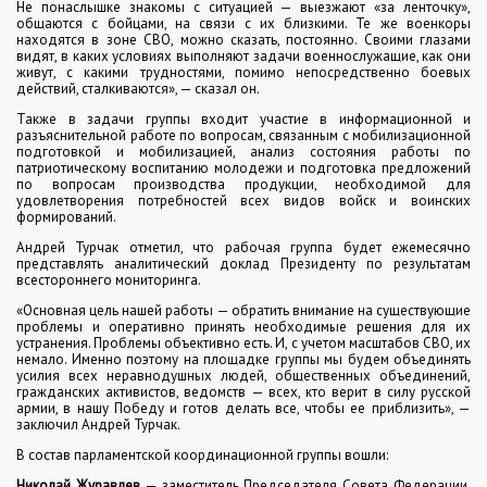
Не понаслышке знакомы с ситуацией — выезжают «за ленточку»,
общаются с бойцами, на связи с их близкими. Те же военкоры
находятся в зоне СВО, можно сказать, постоянно. Своими глазами
видят, в каких условиях выполняют задачи военнослужащие, как они
живут, с какими трудностями, помимо непосредственно боевых
действий, сталкиваются», — сказал он.
Также в задачи группы входит участие в информационной и
разъяснительной работе по вопросам, связанным с мобилизационной
подготовкой и мобилизацией, анализ состояния работы по
патриотическому воспитанию молодежи и подготовка предложений
по вопросам производства продукции, необходимой для
удовлетворения потребностей всех видов войск и воинских
формирований.
Андрей Турчак отметил, что рабочая группа будет ежемесячно
представлять аналитический доклад Президенту по результатам
всестороннего мониторинга.
«Основная цель нашей работы — обратить внимание на существующие
проблемы и оперативно принять необходимые решения для их
устранения. Проблемы объективно есть. И, с учетом масштабов СВО, их
немало. Именно поэтому на площадке группы мы будем объединять
усилия всех неравнодушных людей, общественных объединений,
гражданских активистов, ведомств — всех, кто верит в силу русской
армии, в нашу Победу и готов делать все, чтобы ее приблизить», —
заключил Андрей Турчак.
В состав парламентской координационной группы вошли:
Николай Журавлев
— заместитель Председателя Совета Федерации,