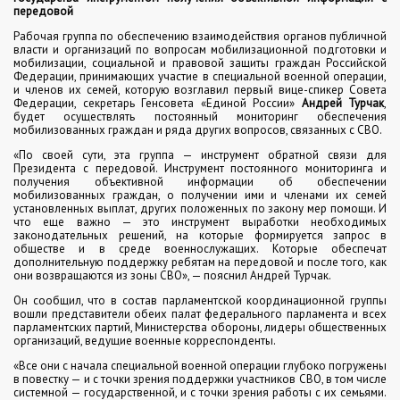
передовой
Рабочая группа по обеспечению взаимодействия органов публичной
власти и организаций по вопросам мобилизационной подготовки и
мобилизации, социальной и правовой защиты граждан Российской
Федерации, принимающих участие в специальной военной операции,
и членов их семей, которую возглавил первый вице-спикер Совета
Федерации, секретарь Генсовета «Единой России»
Андрей Турчак
,
будет осуществлять постоянный мониторинг обеспечения
мобилизованных граждан и ряда других вопросов, связанных с СВО.
«По своей сути, эта группа — инструмент обратной связи для
Президента с передовой. Инструмент постоянного мониторинга и
получения объективной информации об обеспечении
мобилизованных граждан, о получении ими и членами их семей
установленных выплат, других положенных по закону мер помощи. И
что еще важно — это инструмент выработки необходимых
законодательных решений, на которые формируется запрос в
обществе и в среде военнослужащих. Которые обеспечат
дополнительную поддержку ребятам на передовой и после того, как
они возвращаются из зоны СВО», — пояснил Андрей Турчак.
Он сообщил, что в состав парламентской координационной группы
вошли представители обеих палат федерального парламента и всех
парламентских партий, Министерства обороны, лидеры общественных
организаций, ведущие военные корреспонденты.
«Все они с начала специальной военной операции глубоко погружены
в повестку — и с точки зрения поддержки участников СВО, в том числе
системной — государственной, и с точки зрения работы с их семьями.