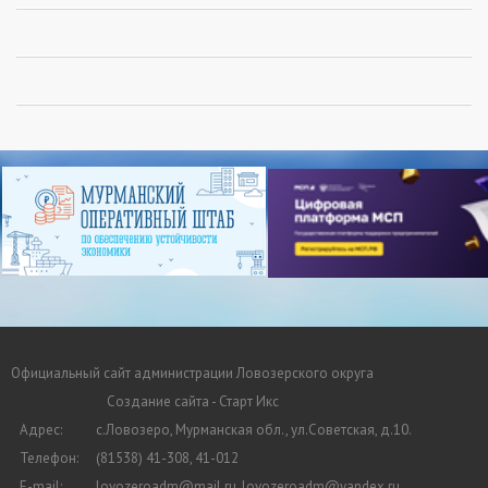
Официальный сайт администрации Ловозерского округа
Создание сайта - Старт Икс
Адрес:
с.Ловозеро, Мурманская обл., ул.Советская, д.10.
Телефон:
(81538) 41-308, 41-012
E-mail:
lovozeroadm@mail.ru, lovozeroadm@yandex.ru