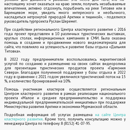
настоящему хочет оказаться на краю земли, получить незабываемые
впечатления, активно отдохнуть, порыбачить на реке Титовке или в
Баренцевом море, увидеть много интересного и необычного,
насладиться нетронутой природой Арктики и тишиной», - поделился
руководитель турпроекта Руслан Шеремет.
При содействии регионального Центра кластерного развития с 2016
года проект представлен в 10 различных туристических выставках,
круглых столах, информационных кампаниях в СМИ. Была оказана
помощь в создании и продвижении нового видеоматериала для
сайта, что повлияло на успешность и развитие базы отдыха «Дальняя
Титовка».
В 2022 году предприниматели воспользовались маркетинговой
услугой по созданию и размещению на своих сайтах видеоролика
для презентации туристических продуктов проекта «Гармония
Севера». Благодаря полученной поддержке у базы отдыха в 2022
году в сравнении с 2021 годом увеличился туристический поток на 15
%, а количество бронирований на 10%.
Помощь участникам кластеров осуществляется региональным
Центром кластерного развития в рамках реализации национального
проекта «Малое и среднее предпринимательство и поддержка
индивидуальной предпринимательской инициативы» при поддержке
Министерства развития Арктики и экономики Мурманской области.
Подробная информация об услугах размещена
на сайте Центра
кластерного развития
. Кроме того, получить консультацию можно у
менеджера Центра по телефону: 8 (8152) 41-07-95.