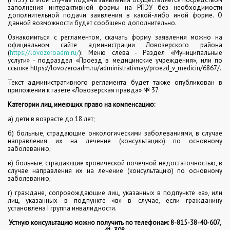
заполнения интерактивной формы на РПЭУ без необходимости
дополнительной подачи заявления в какой-либо иной форме. О
данной возможности будет сообщено дополнительно.
Ознакомиться с регламентом, скачать форму заявления можно на
официальном сайте администрации Ловозерского района
(
https://lovozeroadm.ru/
): Меню слева - Раздел «Муниципальные
услуги» - подраздел «Проезд в медицинские учреждения», или по
ссылке https://lovozeroadm.ru/administrativnay/proezd_v_medicin/6867/.
Текст административного регламента будет также опубликован в
приложении к газете «Ловозерская правда» № 37.
Категории лиц, имеющих право на компенсацию:
а) дети в возрасте до 18 лет;
б) больные, страдающие онкологическими заболеваниями, в случае
направления их на лечение (консультацию) по основному
заболеванию;
в) больные, страдающие хронической почечной недостаточностью, в
случае направления их на лечение (консультацию) по основному
заболеванию;
г) граждане, сопровождающие лиц, указанных в подпункте «а», или
лиц, указанных в подпункте «в» в случае, если гражданину
установлена I группа инвалидности.
Устную консультацию можно получить по телефонам: 8-815-38-40-607,