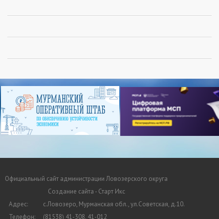
Официальный сайт администрации Ловозерского округа
Создание сайта - Старт Икс
Адрес:
с.Ловозеро, Мурманская обл., ул.Советская, д.10.
Телефон:
(81538) 41-308, 41-012