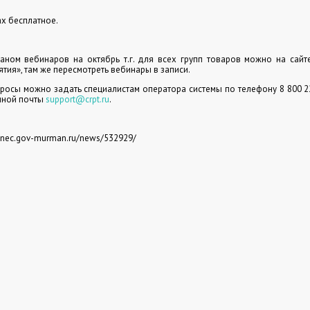
ах бесплатное.
аном вебинаров на октябрь т.г. для всех групп товаров можно на сайт
тия», там же пересмотреть вебинары в записи.
осы можно задать специалистам оператора системы по телефону 8 800 22
нной почты
support@crpt.ru
.
minec.gov-murman.ru/news/532929/