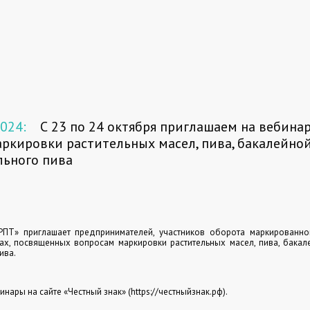
2024:
С 23 по 24 октября приглашаем на вебина
ркировки растительных масел, пива, бакалейно
льного пива
ПТ» приглашает предпринимателей, участников оборота маркированног
ах, посвященных вопросам маркировки растительных масел, пива, бака
ива.
инары на сайте «Честный знак» (httрs://честныйзнак.рф).