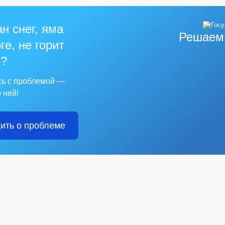
н снег, яма
Решаем
ге, не горит
?
сь с проблемой —
 ней!
ить о проблеме