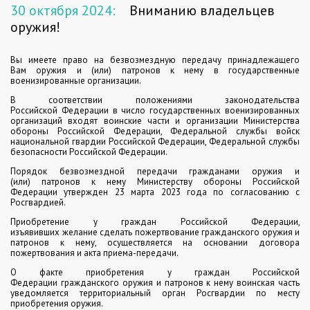
30 октября 2024:
Вниманию владельцев
оружия!
Вы имеете право на безвозмездную передачу принадлежащего
Вам
оружия и (или) патронов к нему в государственные
военизированные
организации.
В
соответствии
положениями
законодательства
Российской
Федерации в
числ
о
государственных военизированных
организаций
входят
воинские
част
и
и
организации
Министерства
обороны
Российской
Федерации, Федеральной службы войск
национальной гвардии Российской
Федерации, Федеральной службы
безопасности Российской Федерации.
П
орядок
безвозмездной
передачи
гражданами
оружия
и
(или)
патронов
к
нему
Министерству
обороны
Российской
Федерации
утвержден 23 марта 2023 года по согласованию с
Росгвардией.
Приобретение
у
граждан
Российской
Федерации,
изъявивших
желание сделать пожертвование гражданского оружия и
патронов к нему,
осуществляется
на
основании
договора
пожертвования
и
акта
приема-передачи.
О
факте
приобретения
у
граждан
Российской
Федерации
гражданского оружия и патронов к нему воинская часть
уведомляется
территориальный орган Росгвардии по месту
приобретения оружия.