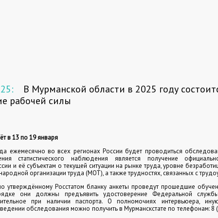
025:
В Мурманской области в 2025 году состоит
ие рабочей силы
т в 13 по 19 января
ода ежемесячно во всех регионах России будет проводиться обследова
ния статистического наблюдения является получение официально
сии и её субъектам о текущей ситуации на рынке труда, уровне безработиц
ародной организации труда (МОТ), а также трудностях, связанных с трудо
по утверждённому Росстатом бланку анкеты проведут прошедшие обучен
рядке они должны предъявить удостоверение Федеральной службы
твительное при наличии паспорта. О полномочиях интервьюера, ин
едении обследования можно получить в Мурманскстате по телефонам: 8 (8