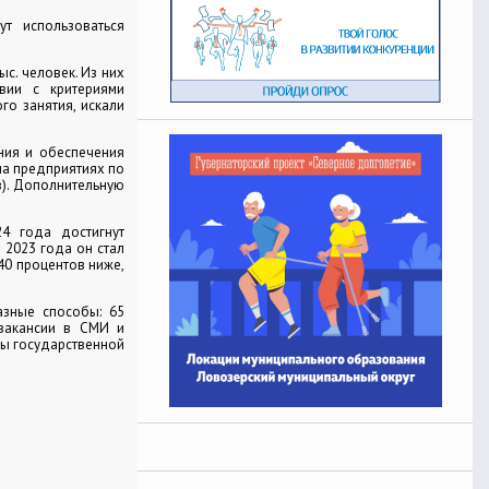
т использоваться
ыс. человек. Из них
твии с критериями
го занятия, искали
ния и обеспечения
на предприятиях по
в). Дополнительную
024 года достигнут
 2023 года он стал
 40 процентов ниже,
азные способы: 65
 вакансии в СМИ и
ны государственной