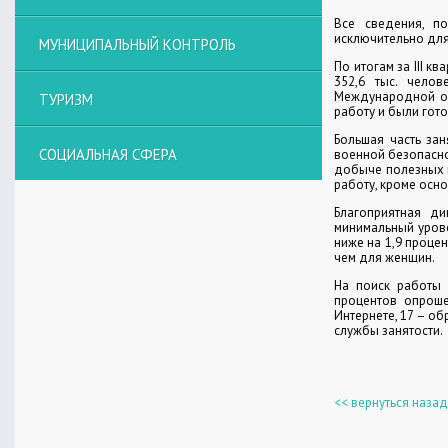
Все сведения, п
исключительно дл
МУНИЦИПАЛЬНЫЙ КОНТРОЛЬ
По итогам за III к
352,6 тыс. челов
Международной орг
ТУРИЗМ
работу и были гот
Большая часть за
СОЦИАЛЬНАЯ СФЕРА
военной безопасно
добыче полезных и
работу, кроме осно
Благоприятная д
минимальный урове
ниже на 1,9 процен
чем для женщин.
На поиск работы 
процентов опроше
Интернете, 17 – о
службы занятости.
<< вернуться назад