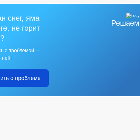
н снег, яма
Решаем
ге, не горит
?
сь с проблемой —
 ней!
ить о проблеме