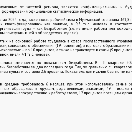
олученные от жителей региона, являются конфиденциальными и буду
я формирования официальной статистической информации.
вартал 2024 года, численность рабочей силы в Мурманской составила 361,8 т
ек классифицировались как занятые, а 9,3 тыс. человек в соответс
анизации труда – как безработные (т.е. не имели работы или доходно
овы приступить к ней в обследуемую неделю).
нятых на основной работе трудилась в сфере государственного управле
сти, социального обеспечения (19 процентов), в торговле, образовании и 
скопаемых – по 10 процентов, а также на транспорте и связи (9 проценто
вной, имели 4,1 тыс. человек.
инамика отмечается по показателям безработицы. В
III квартале 2
нь безработицы за два последних года. Так, по сравнению с I кварталом
тных пункта и составил 2,6 процента. Показатель для мужчин был почти на
в среднем требовалось 6 месяцев, при этом использовались самые р
нных обращались к друзьям, родственникам, знакомым, 49 – искали
бращались непосредственно к работодателю, 12 процентов посещали орга