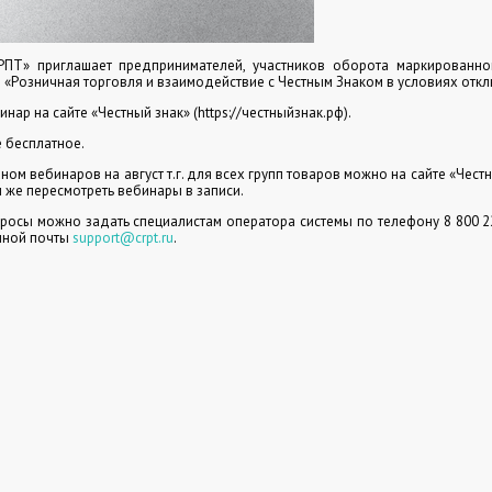
ПТ» приглашает предпринимателей, участников оборота маркированног
е «Розничная торговля и взаимодействие с Честным Знаком в условиях откл
инар на сайте «Честный знак» (httрs://честныйзнак.рф).
е бесплатное.
ном вебинаров на август т.г. для всех групп товаров можно на сайте «Чест
м же пересмотреть вебинары в записи.
осы можно задать специалистам оператора системы по телефону 8 800 22
нной почты
support@crpt.ru
.