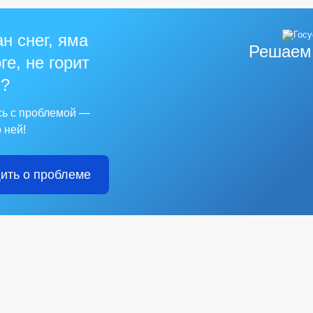
н снег, яма
Решаем
ге, не горит
?
сь с проблемой —
 ней!
ить о проблеме