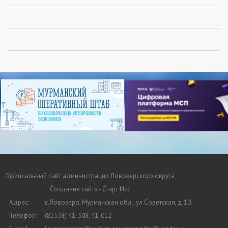
Официальный сайт администрации Ловозерского округа
Создание сайта - Старт Икс
Адрес:
с.Ловозеро, Мурманская обл., ул.Советская, д.10.
Телефон:
(81538) 41-308, 41-012