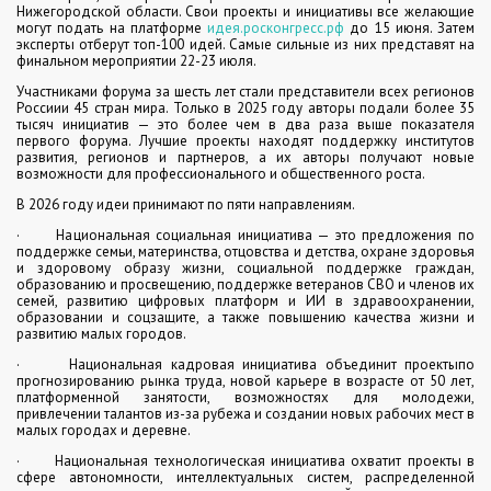
Нижегородской области. Свои проекты и инициативы все желающие
могут подать на платформе
идея.росконгресс.рф
до 15 июня. Затем
эксперты отберут топ-100 идей. Самые сильные из них представят на
финальном мероприятии 22-23 июля.
Участниками форума за шесть лет стали представители всех регионов
Россиии 45 стран мира. Только в 2025 году авторы подали более 35
тысяч инициатив — это более чем в два раза выше показателя
первого форума. Лучшие проекты находят поддержку институтов
развития, регионов и партнеров, а их авторы получают новые
возможности для профессионального и общественного роста.
В 2026 году идеи принимают по пяти направлениям.
· Национальная социальная инициатива — это предложения по
поддержке семьи, материнства, отцовства и детства, охране здоровья
и здоровому образу жизни, социальной поддержке граждан,
образованию и просвещению, поддержке ветеранов СВО и членов их
семей, развитию цифровых платформ и ИИ в здравоохранении,
образовании и соцзащите, а также повышению качества жизни и
развитию малых городов.
· Национальная кадровая инициатива объединит проектыпо
прогнозированию рынка труда, новой карьере в возрасте от 50 лет,
платформенной занятости, возможностях для молодежи,
привлечении талантов из-за рубежа и создании новых рабочих мест в
малых городах и деревне.
· Национальная технологическая инициатива охватит проекты в
сфере автономности, интеллектуальных систем, распределенной