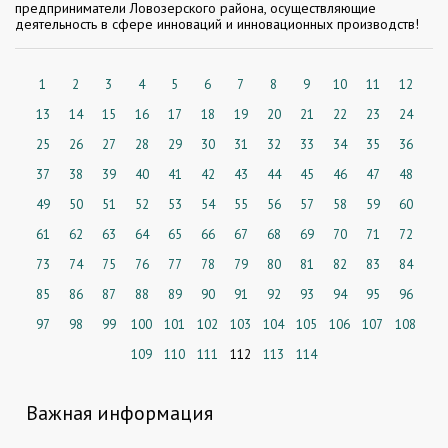
предприниматели Ловозерского района, осуществляющие
деятельность в сфере инноваций и инновационных производств!
1
2
3
4
5
6
7
8
9
10
11
12
13
14
15
16
17
18
19
20
21
22
23
24
25
26
27
28
29
30
31
32
33
34
35
36
37
38
39
40
41
42
43
44
45
46
47
48
49
50
51
52
53
54
55
56
57
58
59
60
61
62
63
64
65
66
67
68
69
70
71
72
73
74
75
76
77
78
79
80
81
82
83
84
85
86
87
88
89
90
91
92
93
94
95
96
97
98
99
100
101
102
103
104
105
106
107
108
109
110
111
112
113
114
Важная информация