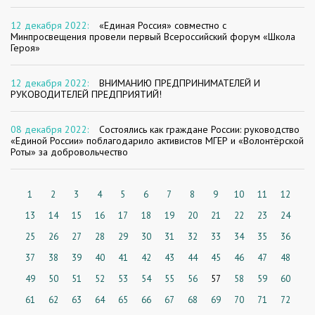
12 декабря 2022:
«Единая Россия» совместно с
Минпросвещения провели первый Всероссийский форум «Школа
Героя»
12 декабря 2022:
ВНИМАНИЮ ПРЕДПРИНИМАТЕЛЕЙ И
РУКОВОДИТЕЛЕЙ ПРЕДПРИЯТИЙ!
08 декабря 2022:
Состоялись как граждане России: руководство
«Единой России» поблагодарило активистов МГЕР и «Волонтёрской
Роты» за добровольчество
1
2
3
4
5
6
7
8
9
10
11
12
13
14
15
16
17
18
19
20
21
22
23
24
25
26
27
28
29
30
31
32
33
34
35
36
37
38
39
40
41
42
43
44
45
46
47
48
49
50
51
52
53
54
55
56
57
58
59
60
61
62
63
64
65
66
67
68
69
70
71
72