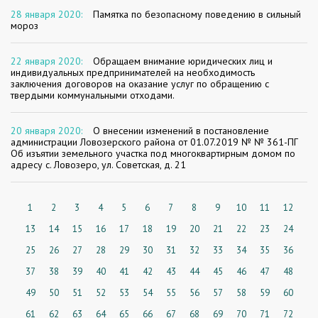
28 января 2020:
Памятка по безопасному поведению в сильный
мороз
22 января 2020:
Обращаем внимание юридических лиц и
индивидуальных предпринимателей на необходимость
заключения договоров на оказание услуг по обращению с
твердыми коммунальными отходами.
20 января 2020:
О внесении изменений в постановление
администрации Ловозерского района от 01.07.2019 № № 361-ПГ
Об изъятии земельного участка под многоквартирным домом по
адресу с. Ловозеро, ул. Советская, д. 21
1
2
3
4
5
6
7
8
9
10
11
12
13
14
15
16
17
18
19
20
21
22
23
24
25
26
27
28
29
30
31
32
33
34
35
36
37
38
39
40
41
42
43
44
45
46
47
48
49
50
51
52
53
54
55
56
57
58
59
60
61
62
63
64
65
66
67
68
69
70
71
72