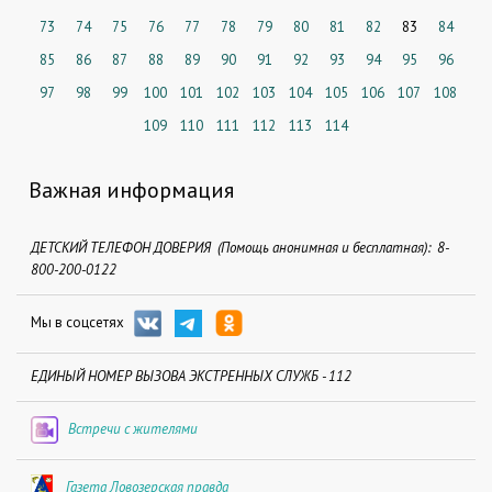
73
74
75
76
77
78
79
80
81
82
83
84
85
86
87
88
89
90
91
92
93
94
95
96
97
98
99
100
101
102
103
104
105
106
107
108
109
110
111
112
113
114
Важная информация
ДЕТСКИЙ ТЕЛЕФОН ДОВЕРИЯ (Помощь анонимная и бесплатная): 8-
800-200-0122
Мы в соцсетях
ЕДИНЫЙ НОМЕР ВЫЗОВА ЭКСТРЕННЫХ СЛУЖБ - 112
Встречи с жителями
Газета Ловозерская правда