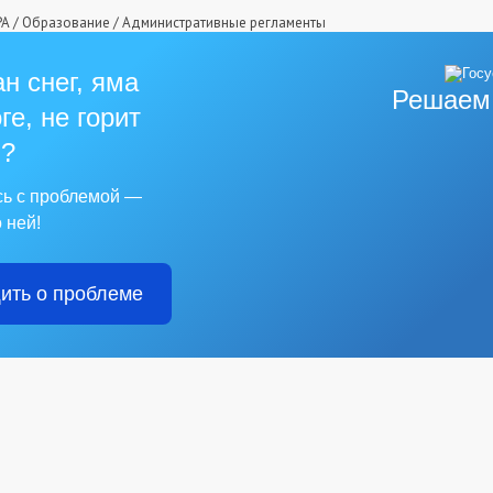
РА
/
Образование
/
Административные регламенты
н снег, яма
Решаем
ге, не горит
?
сь с проблемой —
 ней!
ить о проблеме