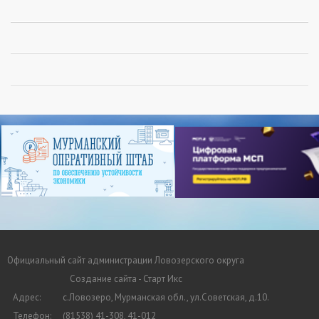
Официальный сайт администрации Ловозерского округа
Создание сайта - Старт Икс
Адрес:
с.Ловозеро, Мурманская обл., ул.Советская, д.10.
Телефон:
(81538) 41-308, 41-012