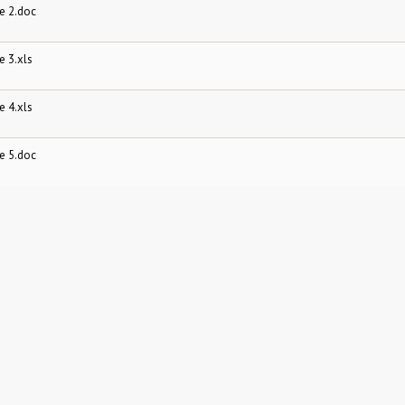
 2.doc
 3.xls
 4.xls
 5.doc