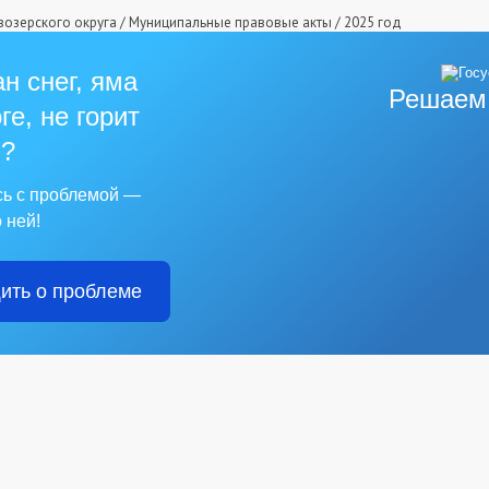
озерского округа
/
Муниципальные правовые акты
/
2025 год
н снег, яма
Решаем
ге, не горит
?
сь с проблемой —
 ней!
ить о проблеме