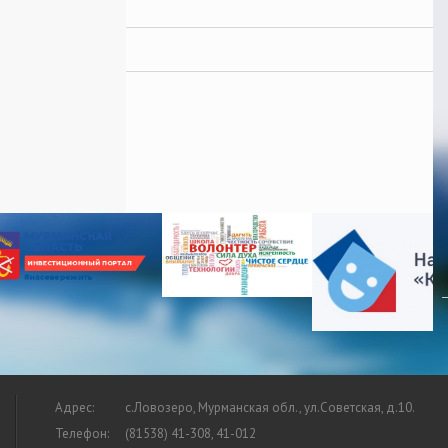
Адрес:
с.Ловозеро, Мурманская обл., ул.Советская, д.10.
Телефон:
(81538) 41-308, 41-012