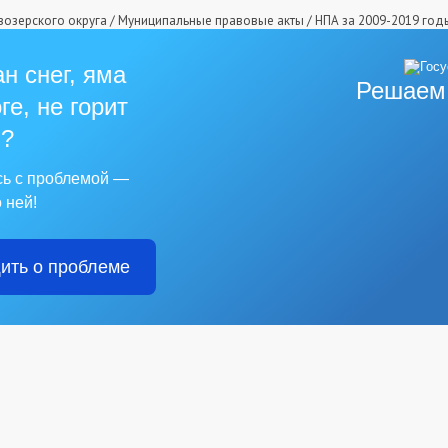
озерского округа
/
Муниципальные правовые акты
/
НПА за 2009-2019 год
н снег, яма
Решаем
ге, не горит
?
сь с проблемой —
 ней!
ить о проблеме