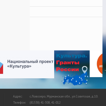
Адрес:
с.Ловозеро, Мурманская обл., ул.Советская, д.10.
Телефон:
(81538) 41-308, 41-012