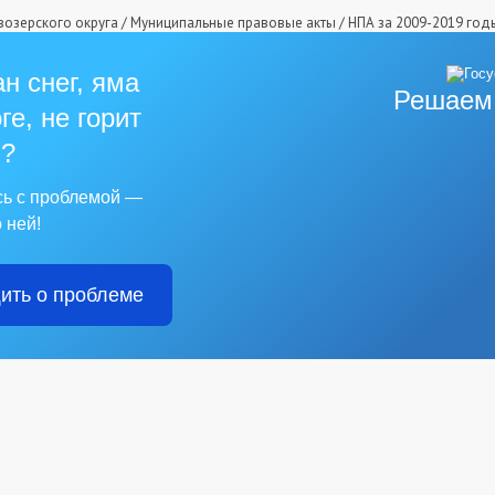
озерского округа
/
Муниципальные правовые акты
/
НПА за 2009-2019 год
н снег, яма
Решаем
ге, не горит
?
сь с проблемой —
 ней!
ить о проблеме