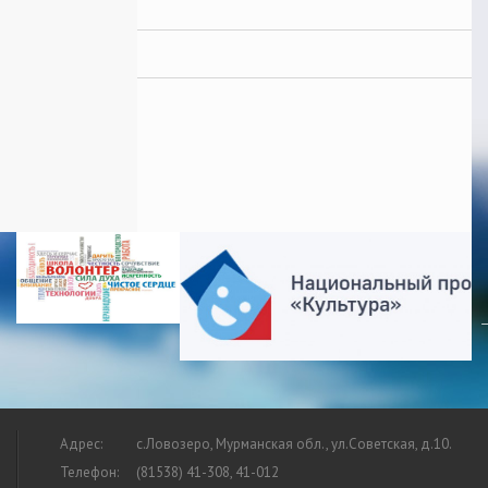
Адрес:
с.Ловозеро, Мурманская обл., ул.Советская, д.10.
Телефон:
(81538) 41-308, 41-012