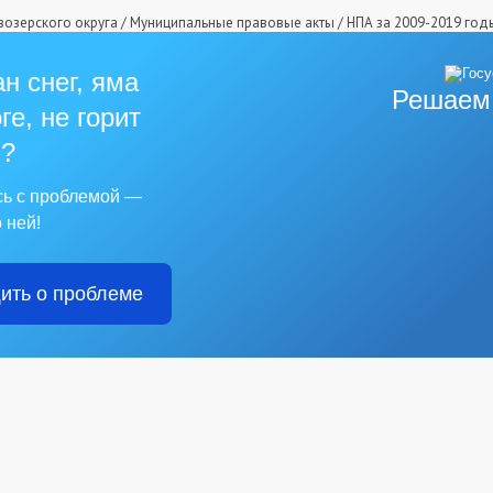
озерского округа
/
Муниципальные правовые акты
/
НПА за 2009-2019 год
н снег, яма
Решаем
ге, не горит
?
сь с проблемой —
 ней!
ить о проблеме