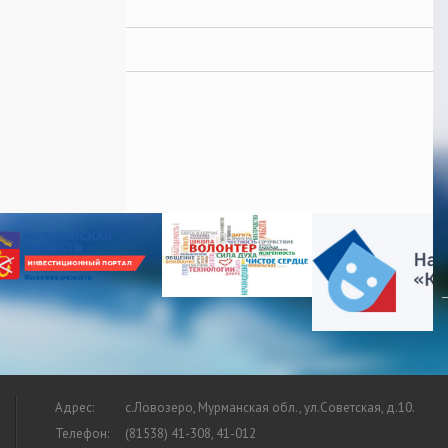
Адрес:
с.Ловозеро, Мурманская обл., ул.Советская, д.10.
Телефон:
(81538) 41-308, 41-012