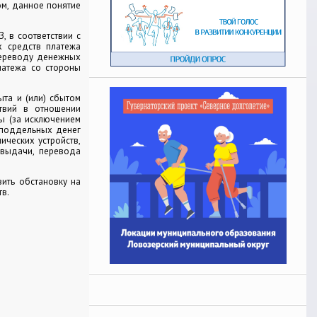
ом, данное понятие
, в соответствии с
х средств платежа
переводу денежных
латежа со стороны
ыта и (или) сбытом
ствий в отношении
ы (за исключением
т поддельных денег
ических устройств,
 выдачи, перевода
ить обстановку на
тв.