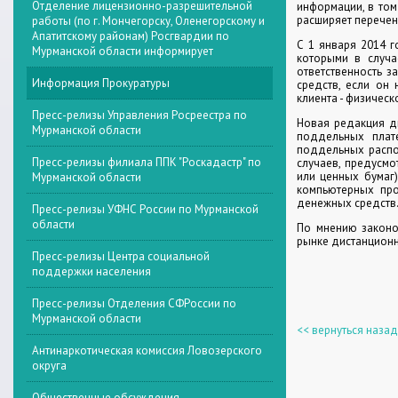
Отделение лицензионно-разрешительной
информации, в том
расширяет перечен
работы (по г. Мончегорску, Оленегорскому и
Апатитскому районам) Росгвардии по
С 1 января 2014 г
Мурманской области информирует
которыми в случа
ответственность 
Информация Прокуратуры
средств, если он
клиента - физическ
Пресс-релизы Управления Росреестра по
Новая редакция ди
Мурманской области
поддельных плате
поддельных распо
Пресс-релизы филиала ППК "Роскадастр" по
случаев, предусмо
или ценных бумаг)
Мурманской области
компьютерных про
денежных средств
Пресс-релизы УФНС России по Мурманской
области
По мнению законо
рынке дистанционн
Пресс-релизы Центра социальной
поддержки населения
Пресс-релизы Отделения СФРоссии по
Мурманской области
<< вернуться назад
Антинаркотическая комиссия Ловозерского
округа
Общественные обсуждения