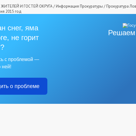
ЖИТЕЛЕЙ И ГОСТЕЙ ОКРУГА
/
Информация Прокуратуры
/
Прокуратура Ло
ия 2015 год
н снег, яма
Решаем
ге, не горит
?
сь с проблемой —
 ней!
ить о проблеме