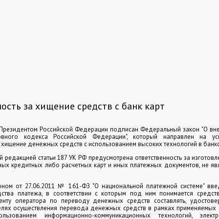
ость за хищение средств с банк карт
 Президентом Российской Федерации подписан Федеральный закон "О вне
овного кодекса Российской Федерации", который направлен на ус
а хищение денежных средств с использованием высоких технологий в банк
 редакцией статьи 187 УК РФ предусмотрена ответственность за изготовл
ных кредитных либо расчетных карт и иных платежных документов, не я
ном от 27.06.2011 № 161-ФЗ "О национальной платежной системе" вв
дства платежа, в соответствии с которым под ним понимается средств
нту оператора по переводу денежных средств составлять, удостове
елях осуществления перевода денежных средств в рамках применяемых
льзованием информационно-коммуникационных технологий, элект