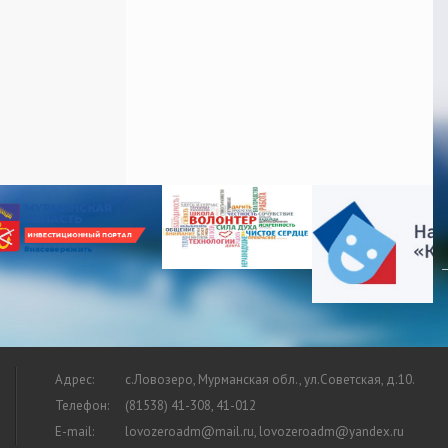
Адрес:
с.Ловозеро, Мурманская обл., ул.Советская, д.10.
Телефон:
(81538) 41-308, 41-012
E-mail:
lovozeroadm@mail.ru, lovozeroadm@yandex.ru