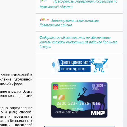
Пресс-релизы Управления Росреестра по
Мурманской области
Антинаркотическая комиссия
Ловозерского района
Федеральные обязательства по обеспечению
жильем граждан выезжащих из районов Крайнего
Севера.
сении изменений в
иление уголовной
овской сфере.
ение в целях сбыта
вляющихся ценными
едено определение
о и (или) способ,
рять и передавать
 форм безналичных
ронных носителей