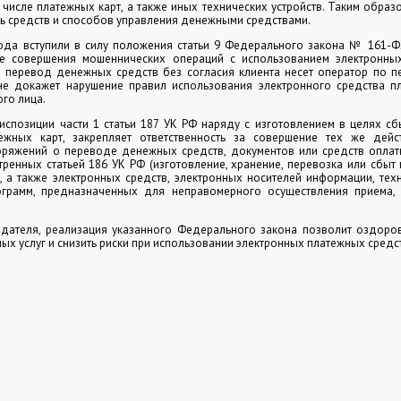
 числе платежных карт, а также иных технических устройств. Таким образ
ь средств и способов управления денежными средствами.
ода вступили в силу положения статьи 9 Федерального закона № 161-ФЗ
е совершения мошеннических операций с использованием электронны
за перевод денежных средств без согласия клиента несет оператор по 
 не докажет нарушение правил использования электронного средства п
ого лица.
спозиции части 1 статьи 187 УК РФ наряду с изготовлением в целях сб
жных карт, закрепляет ответственность за совершение тех же дей
ряжений о переводе денежных средств, документов или средств оплат
тренных статьей 186 УК РФ (изготовление, хранение, перевозка или сбы
, а также электронных средств, электронных носителей информации, техн
грамм, предназначенных для неправомерного осуществления приема,
.
дателя, реализация указанного Федерального закона позволит оздоров
ых услуг и снизить риски при использовании электронных платежных средс