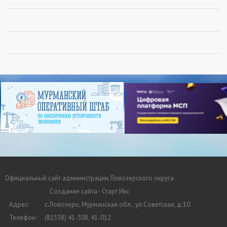
Официальный сайт администрации Ловозерского округа
Создание сайта - Старт Икс
Адрес:
с.Ловозеро, Мурманская обл., ул.Советская, д.10.
Телефон:
(81538) 41-308, 41-012