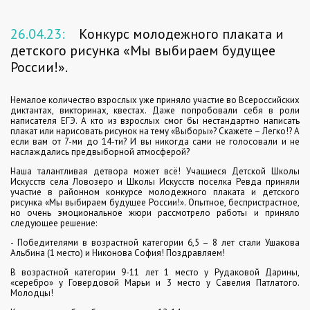
26.04.23:
Конкурс молодежного плаката и
детского рисунка «Мы выбираем будущее
России!».
Немалое количество взрослых уже приняло участие во Всероссийских
диктантах, викторинах, квестах. Даже попробовали себя в роли
написателя ЕГЭ. А кто из взрослых смог бы нестандартно написать
плакат или нарисовать рисунок на тему «Выборы»? Скажете – Легко!? А
если вам от 7-ми до 14-ти? И вы никогда сами не голосовали и не
наслаждались предвыборной атмосферой?
Наша талантливая детвора может всё! Учащиеся Детской Школы
Искусств села Ловозеро и Школы Искусств поселка Ревда приняли
участие в районном конкурсе молодежного плаката и детского
рисунка «Мы выбираем будущее России!». Опытное, беспристрастное,
но очень эмоциональное жюри рассмотрело работы и приняло
следующее решение:
- Победителями в возрастной категории 6,5 – 8 лет стали Ушакова
Альбина (1 место) и Никонова София! Поздравляем!
В возрастной категории 9-11 лет 1 место у Рудаковой Дарины,
«серебро» у Говердовой Марьи и 3 место у Савелия Патлатого.
Молодцы!