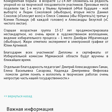
Конкурентная борьба в возрасте 12-14 лет сложилась на редкость
упорной из-за творческой плодовитости участников. Призовые места
поделили так: 1-е места у Ульяны Артиевой («Моё будущее – мой
выбор!») и Лидии Соколовой («Выборы»), вторые места Даниил
Соколов («Голосуют все») и Олеся Совкина («Вы бОритесь!»); третьи у
Ксении Полищук («В каждой голове») и Александры Безуглой («С
чистого листа»).
Старшая возрастная группа 15-17 лет продемонстрировала
нестандартное, но очень яркое в художественном воплощении,
видение избирательного процесса – 1 место Джейран Ибрагимзаде
(«Выборы»). Жюри отметило эксперимент в электронной графике от
Юлии Артиевой.
Благодарим всех участников! Дипломы и сертификаты от
Избирательной комиссии Мурманской области будут вручены в
ближайшее время.
Отдельная благодарность педагогам! Дмитрий Александрович Гаман,
Елена Васильевна Сахарова, Надежда Дмитриевна Фефелова
помогли детям понять и воплотить в творческих работах очень
непростую часть нашей государственности.»
<< вернуться назад
Важная информация