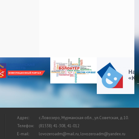
Адрес:
с.Ловозеро, Мурманская обл., ул.Советская, д.10.
Телефон:
(81538) 41-308, 41-012
E-mail:
lovozeroadm@mail.ru, lovozeroadm@yandex.ru