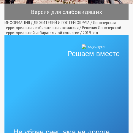
Версия для слабовидящих
ИНФОРМАЦИЯ ДЛЯ ЖИТЕЛЕЙ И ГОСТЕЙ ОКРУГА
/
Ловозерская
территориальная избирательная комиссия
/
Решения Ловозерской
территориальной избирательной комиссии
/
2019 год
Решаем вместе
Не убран снег, яма на дороге,