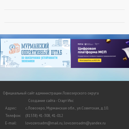
Официальный сайт администрации Ловозерского округа
Создание сайта - Старт Икс
Адрес:
с.Ловозеро, Мурманская обл., ул.Советская, д.10.
Телефон:
(81538) 41-308, 41-012
E-mail:
lovozeroadm@mail.ru, lovozeroadm@yandex.ru