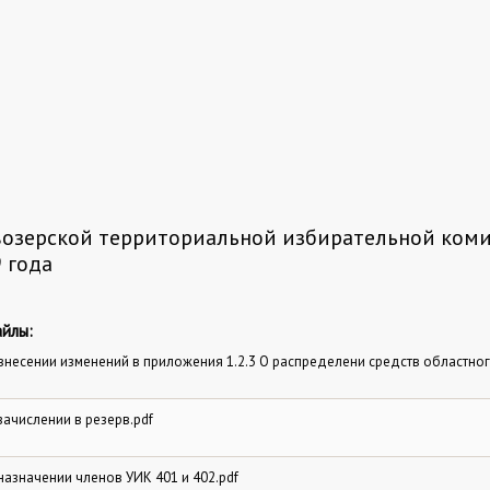
озерской территориальной избирательной коми
9 года
йлы:
внесении изменений в приложения 1.2.3 О распределени средств областно
зачислении в резерв.pdf
назначении членов УИК 401 и 402.pdf