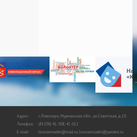
Адрес:
с.Ловозеро, Мурманская обл., ул.Советская, д.10.
Телефон:
(81538) 41-308, 41-012
E-mail:
lovozeroadm@mail.ru, lovozeroadm@yandex.ru