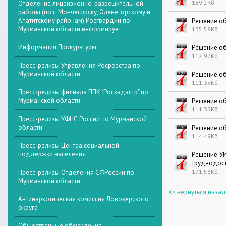
189.2Кб
Отделение лицензионно-разрешительной
работы (по г. Мончегорску, Оленегорскому и
Апатитскому районам) Росгвардии по
Решение об
Мурманской области информирует
135.58Кб
Информация Прокуратуры
Решение об
112.97Кб
Пресс-релизы Управления Росреестра по
Мурманской области
Решение об
111.35Кб
Пресс-релизы филиала ППК "Роскадастр" по
Мурманской области
Решение об
111.35Кб
Пресс-релизы УФНС России по Мурманской
области
Решение об
114.49Кб
Пресс-релизы Центра социальной
поддержки населения
Решение УИ
труднодост
171.53Кб
Пресс-релизы Отделения СФРоссии по
Мурманской области
<< вернуться назад
Антинаркотическая комиссия Ловозерского
округа
Общественные обсуждения