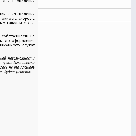
м для проведения
одимые им сведения
тоимость, скорость
ым каналам связи,
 собственности на
иры до оформления
движимости служат
ющей невозможности
м нужно было ввести
алась не та площадь
ма будет решена».
-