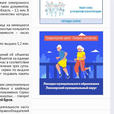
мате электронного
 таких документов,
бласть – 1,1 млн. В
оличество которых
лица на имеющиеся
рностью пользуется
ижимости – число
ло выдано 1,2 млн.
дений об объектах
убъектов на единую
час в соответствии
ечение трех суток.
й сервис по выдаче
т подавать пакеты
овек самостоятельно
едения о владельце
ользования. Сервис
 минуты»
, - говорит
й Буров.
деятельности часто
правообладателей