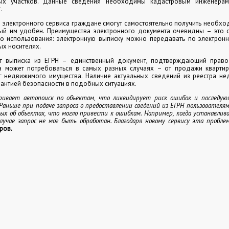
ых участков. Данные сведения необходимы кадастровым инженера
.
электронного сервиса граждане смогут самостоятельно получить необх
ый им удобен. Преимущества электронного документа очевидны – это с
о использования: электронную выписку можно передавать по электронн
ых носителях.
 выписка из ЕГРН – единственный документ, подтверждающий право
а может потребоваться в самых разных случаях – от продажи кварт
г недвижимого имущества. Наличие актуальных сведений из реестра не
антией безопасности в подобных ситуациях.
ривает автопоиск по объектам, что ликвидирует риск ошибок и последу
 Раньше при подаче запроса о предоставлении сведений из ЕГРН пользователя
ых об объектах, что могло привести к ошибкам. Например, когда устанавлив
лучае запрос не мог быть обработан. Благодаря новому сервису эта пробле
ров.