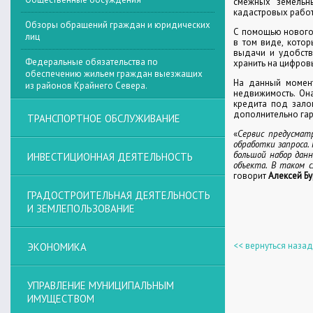
смежных земельн
кадастровых работ
Обзоры обращений граждан и юридических
С помощью нового 
лиц
в том виде, котор
выдачи и удобств
Федеральные обязательства по
хранить на цифров
обеспечению жильем граждан выезжащих
На данный момент
из районов Крайнего Севера.
недвижимость. Он
кредита под зало
дополнительно гар
ТРАНСПОРТНОЕ ОБСЛУЖИВАНИЕ
«
Сервис предусмат
обработки запроса.
большой набор данн
ИНВЕСТИЦИОННАЯ ДЕЯТЕЛЬНОСТЬ
объекта. В таком с
говорит
Алексей Бу
ГРАДОСТРОИТЕЛЬНАЯ ДЕЯТЕЛЬНОСТЬ
И ЗЕМЛЕПОЛЬЗОВАНИЕ
<< вернуться назад
ЭКОНОМИКА
УПРАВЛЕНИЕ МУНИЦИПАЛЬНЫМ
ИМУЩЕСТВОМ