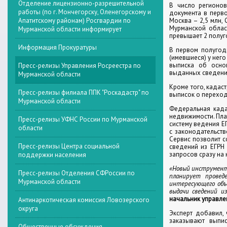
Отделение лицензионно-разрешительной
В число регионов
работы (по г. Мончегорску, Оленегорскому и
документа в перво
Апатитскому районам) Росгвардии по
Москва – 2,5 млн, 
Мурманской облас
Мурманской области информирует
превышает 2 полуг
Информация Прокуратуры
В первом полугод
(имевшиеся) у нег
выписка об осно
Пресс-релизы Управления Росреестра по
выданных сведений
Мурманской области
Кроме того, кадас
Пресс-релизы филиала ППК "Роскадастр" по
выписок о переход
Мурманской области
Федеральная када
недвижимости. Пла
Пресс-релизы УФНС России по Мурманской
систему ведения Е
области
с законодательств
Сервис позволит с
Пресс-релизы Центра социальной
сведений из ЕГРН
запросов сразу на 
поддержки населения
«Новый инструмент 
Пресс-релизы Отделения СФРоссии по
планирует проведе
Мурманской области
интересующего объ
выдачи сведений и
начальник управле
Антинаркотическая комиссия Ловозерского
округа
Эксперт добавил, 
заказывают выпи
Общественные обсуждения