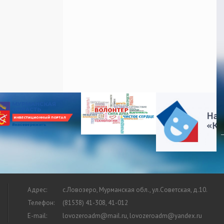
Адрес:
с.Ловозеро, Мурманская обл., ул.Советская, д.10.
Телефон:
(81538) 41-308, 41-012
E-mail:
lovozeroadm@mail.ru, lovozeroadm@yandex.ru