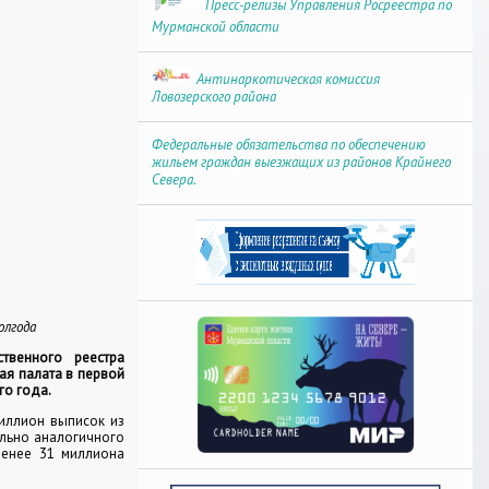
Пресс-релизы Управления Росреестра по
Мурманской области
Антинаркотическая комиссия
Ловозерского района
Федеральные обязательства по обеспечению
жильем граждан выезжащих из районов Крайнего
Севера.
о
олгода
твенного реестра
ая палата в первой
го года.
иллион выписок из
ельно аналогичного
менее 31 миллиона