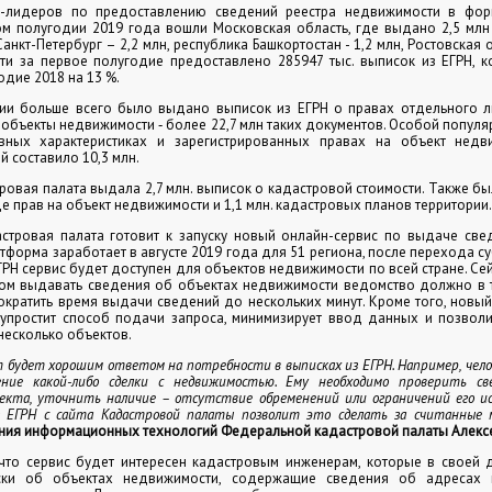
-лидеров по предоставлению сведений реестра недвижимости в фор
м полугодии 2019 года вошли Московская область, где выдано 2,5 млн
Санкт-Петербург – 2,2 млн, республика Башкортостан - 1,2 млн, Ростовская о
ти за первое полугодие предоставлено 285947 тыс. выписок из ЕГРН, к
одие 2018 на 13 %.
ии больше всего было выдано выписок из ЕГРН о правах отдельного 
о объекты недвижимости ‑ более 22,7 млн таких документов. Особой популя
вных характеристиках и зарегистрированных правах на объект недв
 составило 10,3 млн.
тровая палата выдала 2,7 млн. выписок о кадастровой стоимости. Также бы
е прав на объект недвижимости и 1,1 млн. кадастровых планов территории.
стровая палата готовит к запуску новый онлайн-сервис по выдаче све
тформа заработает в августе 2019 года для 51 региона, после перехода с
ГРН сервис будет доступен для объектов недвижимости по всей стране. Сей
ом выдавать сведения об объектах недвижимости ведомство должно в т
ократить время выдачи сведений до нескольких минут. Кроме того, новы
 упростит способ подачи запроса, минимизирует ввод данных и позволи
несколько объектов.
будет хорошим ответом на потребности в выписках из ЕГРН. Например, чел
ние какой-либо сделки с недвижимостью. Ему необходимо проверить св
екта, уточнить наличие – отсутствие обременений или ограничений его исп
з ЕГРН с сайта Кадастровой палаты позволит это сделать за считанные
ния информационных технологий Федеральной кадастровой палаты Алексе
что сервис будет интересен кадастровым инженерам, которые в своей 
ски об объектах недвижимости, содержащие сведения об адресах 