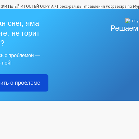
ЖИТЕЛЕЙ И ГОСТЕЙ ОКРУГА
/
Пресс-релизы Управления Росреестра по Му
н снег, яма
Решаем
ге, не горит
?
сь с проблемой —
 ней!
ить о проблеме